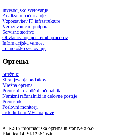
Investicijsko svetovanje
Analiza in načrtovanje
Vzpostavitev IT infrastrukture
Vzdrževanje in podpora
Servisne storitve
Obvladovanje poslovnih procesov
Informacijska varnost
Tehnološko svetovanje
Oprema
Strežniki
Shranjevanje podatkov
Mrežna oprema
Prenosni in tablični računalniki
Namizni računalniki in delovne postaje
Prenosniki
Poslovni monitorji
Tiskalniki in MFC naprave
ATR.SIS informacijska oprema in storitve d.o.o.
Blatnica 14, SI-1236 Trzin