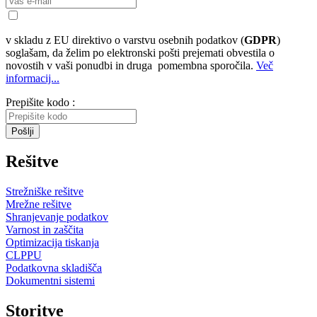
v skladu z EU direktivo o varstvu osebnih podatkov (
GDPR
)
soglašam, da želim po elektronski pošti prejemati obvestila o
novostih v vaši ponudbi in druga pomembna sporočila.
Več
informacij...
Prepišite kodo :
Pošlji
Rešitve
Strežniške rešitve
Mrežne rešitve
Shranjevanje podatkov
Varnost in zaščita
Optimizacija tiskanja
CLPPU
Podatkovna skladišča
Dokumentni sistemi
Storitve