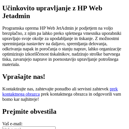
Učinkovito upravljanje z HP Web
Jetadmin
Programska oprema HP Web JetAdmin je podjetjem na voljo
brezplačno, z njim pa lahko preko spletnega vmesnika uporabniki
upravljajo svoje okolje za upodabljanje in tiskanje. Z možnostmi
spreminjanja nastavitev na daljavo, spremljanja delovanja,
odkrivanja napak in poročanja o stanju naprav, lahko organizacije
optimizirajo izkoriščenost tiskalnikov, nadzirajo stroške barvnega
tiska, zavarujejo naprave in poenostavijo upravljanje potrošnega
materiala.
Vprašajte nas!
Kontaktirajte nas, zahtevajte ponudbo ali servisni zahtevek
prek
kontaktnega obrazca
prek kontaktnega obrazca in odgovorili vam
bomo kar najhitreje!
Prejmite obvestila
Vaš e-mail: