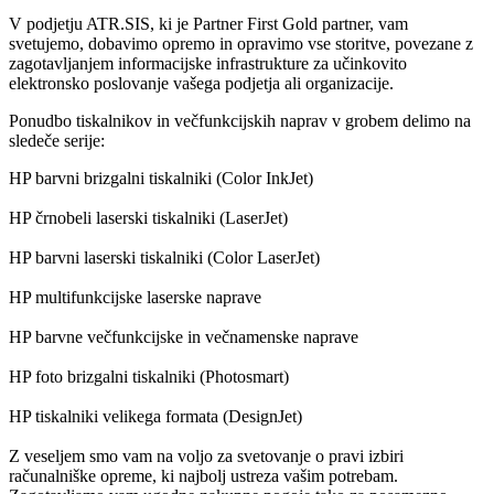
V podjetju ATR.SIS, ki je Partner First Gold partner, vam
svetujemo, dobavimo opremo in opravimo vse storitve, povezane z
zagotavljanjem informacijske infrastrukture za učinkovito
elektronsko poslovanje vašega podjetja ali organizacije.
Ponudbo tiskalnikov in večfunkcijskih naprav v grobem delimo na
sledeče serije:
HP barvni brizgalni tiskalniki
(Color InkJet)
HP črnobeli laserski tiskalniki
(LaserJet)
HP barvni laserski tiskalniki
(Color LaserJet)
HP multifunkcijske laserske naprave
HP barvne večfunkcijske in večnamenske naprave
HP foto brizgalni tiskalniki
(Photosmart)
HP tiskalniki velikega formata
(DesignJet)
Z veseljem smo vam na voljo za svetovanje o pravi izbiri
računalniške opreme, ki najbolj ustreza vašim potrebam.