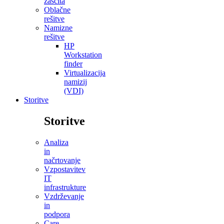
zaščita
Oblačne
rešitve
Namizne
rešitve
HP
Workstation
finder
Virtualizacija
namizij
(VDI)
Storitve
Storitve
Analiza
in
načrtovanje
Vzpostavitev
IT
infrastrukture
Vzdrževanje
in
podpora
Care