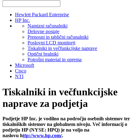
Hewlett Packard Enterprise
HP Inc.
Namizni računalniki
Delovne postaje
Prenosni in tablični računalniki
Poslovni LCD monitorji
Tiskalniki in večfunkcijske naprave
Optični bralniki
Potrošni material in oprema
Microsoft
Cisco
NTI
Tiskalniki in večfunkcijske
naprave za podjetja
Podjetje HP Inc. je vodilno na področju osebnih sistemov ter
tiskalniških sistemov na globalnem nivoju. Več informacij o
podjetju HP (NYSE: HPQ) je na voljo na
naslovu h
ttp://www.hp.com/
.