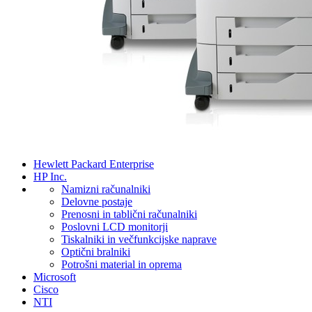
Hewlett Packard Enterprise
HP Inc.
Namizni računalniki
Delovne postaje
Prenosni in tablični računalniki
Poslovni LCD monitorji
Tiskalniki in večfunkcijske naprave
Optični bralniki
Potrošni material in oprema
Microsoft
Cisco
NTI