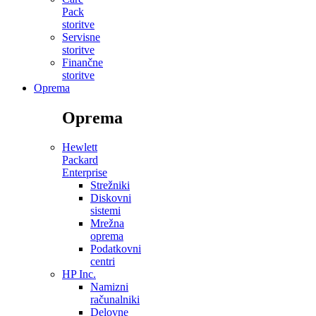
Pack
storitve
Servisne
storitve
Finančne
storitve
Oprema
Oprema
Hewlett
Packard
Enterprise
Strežniki
Diskovni
sistemi
Mrežna
oprema
Podatkovni
centri
HP Inc.
Namizni
računalniki
Delovne