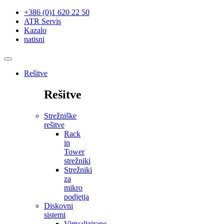
+386 (0)1 620 22 50
ATR Servis
Kazalo
natisni
Rešitve
Rešitve
Strežniške
rešitve
Rack
in
Tower
strežniki
Strežniki
za
mikro
podjetja
Diskovni
sistemi
Virtualizirane