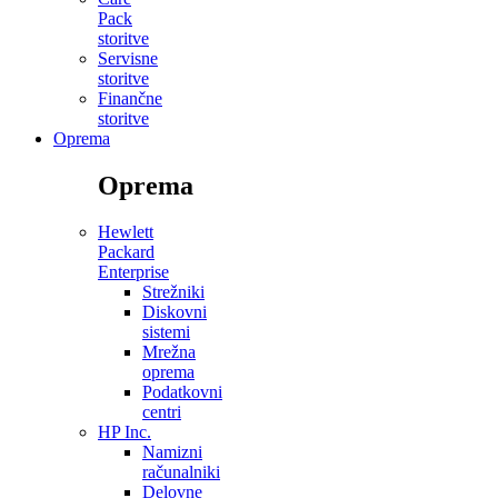
Pack
storitve
Servisne
storitve
Finančne
storitve
Oprema
Oprema
Hewlett
Packard
Enterprise
Strežniki
Diskovni
sistemi
Mrežna
oprema
Podatkovni
centri
HP Inc.
Namizni
računalniki
Delovne