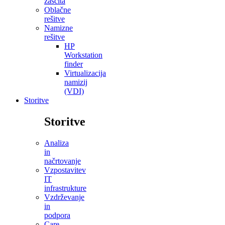
zaščita
Oblačne
rešitve
Namizne
rešitve
HP
Workstation
finder
Virtualizacija
namizij
(VDI)
Storitve
Storitve
Analiza
in
načrtovanje
Vzpostavitev
IT
infrastrukture
Vzdrževanje
in
podpora
Care