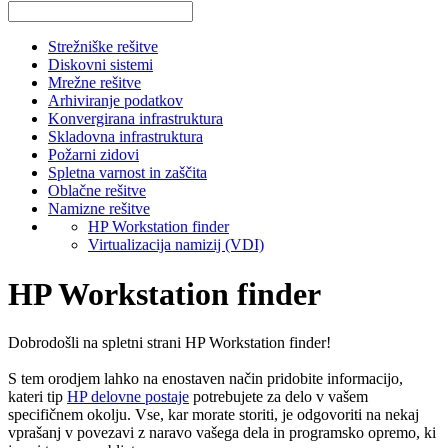
Strežniške rešitve
Diskovni sistemi
Mrežne rešitve
Arhiviranje podatkov
Konvergirana infrastruktura
Skladovna infrastruktura
Požarni zidovi
Spletna varnost in zaščita
Oblačne rešitve
Namizne rešitve
HP Workstation finder
Virtualizacija namizij (VDI)
HP Workstation finder
Dobrodošli na spletni strani HP Workstation finder!
S tem orodjem lahko na enostaven način pridobite informacijo,
kateri tip
HP delovne postaje
potrebujete za delo v vašem
specifičnem okolju. Vse, kar morate storiti, je odgovoriti na nekaj
vprašanj v povezavi z naravo vašega dela in programsko opremo, ki