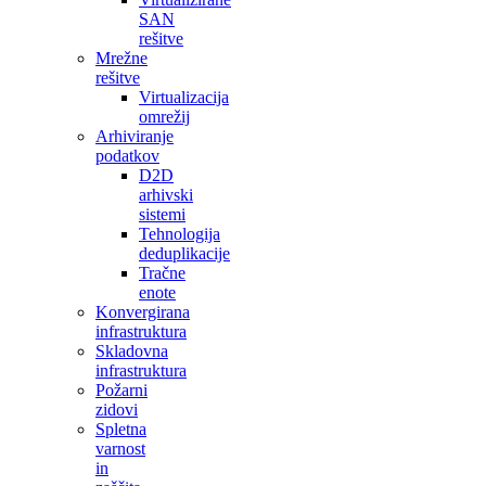
SAN
rešitve
Mrežne
rešitve
Virtualizacija
omrežij
Arhiviranje
podatkov
D2D
arhivski
sistemi
Tehnologija
deduplikacije
Tračne
enote
Konvergirana
infrastruktura
Skladovna
infrastruktura
Požarni
zidovi
Spletna
varnost
in