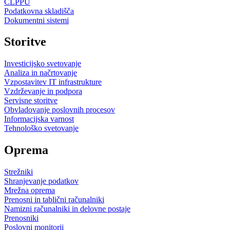
CLPPU
Podatkovna skladišča
Dokumentni sistemi
Storitve
Investicijsko svetovanje
Analiza in načrtovanje
Vzpostavitev IT infrastrukture
Vzdrževanje in podpora
Servisne storitve
Obvladovanje poslovnih procesov
Informacijska varnost
Tehnološko svetovanje
Oprema
Strežniki
Shranjevanje podatkov
Mrežna oprema
Prenosni in tablični računalniki
Namizni računalniki in delovne postaje
Prenosniki
Poslovni monitorji