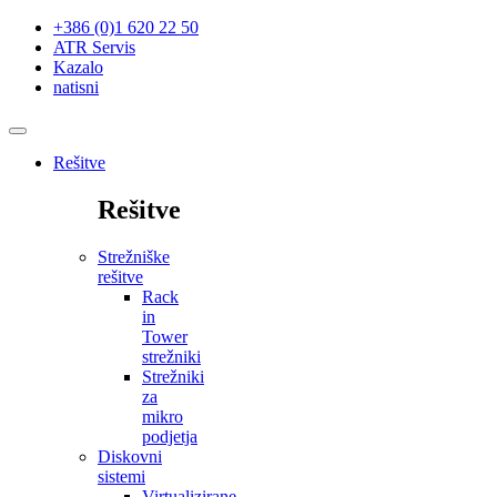
+386 (0)1 620 22 50
ATR Servis
Kazalo
natisni
Rešitve
Rešitve
Strežniške
rešitve
Rack
in
Tower
strežniki
Strežniki
za
mikro
podjetja
Diskovni
sistemi
Virtualizirane